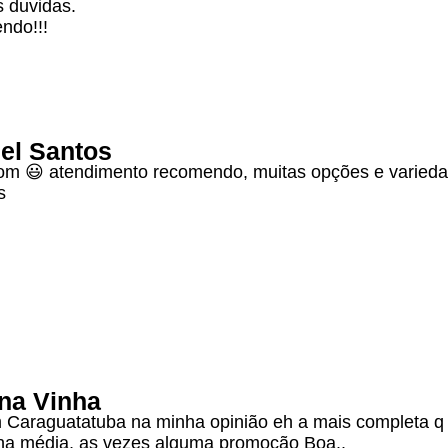
s duvidas.
ndo!!!
el Santos
om 😃 atendimento recomendo, muitas opções e varied
s
na Vinha
 Caraguatatuba na minha opinião eh a mais completa 
na média, as vezes alguma promoção Boa..