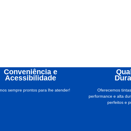
Conveniência e
Qual
Acessibilidade
Dura
mos sempre prontos para lhe atender!
Oferecemos tintas
performance e alta du
perfeitos e 