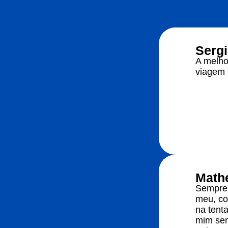
Serg
A melhor
viagem 
Math
Sempre 
meu, co
na tent
mim sem