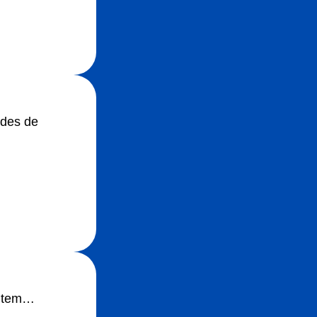
ades de
q tem…