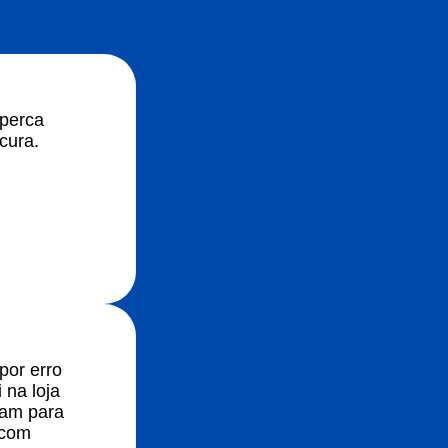
 perca
cura.
por erro
 na loja
ram para
 com