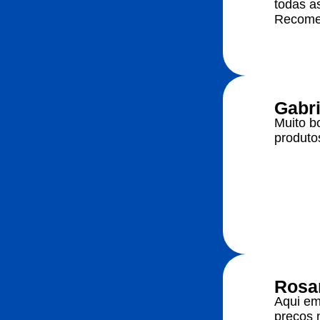
todas a
Recome
Gabri
Muito b
produto
Rosa
Aqui em
preços 