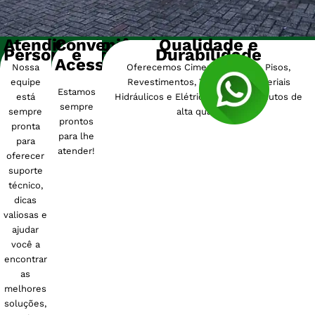
Atendimento
Conveniência
Qualidade e
Personalizado
e
Durabilidade
Acessibilidade
Nossa
Oferecemos Cimentos, Tijolos, Pisos,
equipe
Revestimentos, Tintas e os materiais
Estamos
está
Hidráulicos e Elétricos. Todos produtos de
sempre
sempre
alta qualidade.
prontos
pronta
para lhe
para
atender!
oferecer
suporte
técnico,
dicas
valiosas e
ajudar
você a
encontrar
as
melhores
soluções,