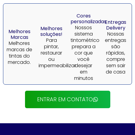
Cores
personalizadas
Entregas
Nossos
Delivery
Melhores
Melhores
sistema
Nossas
soluções!
Marcas
Para
tintométrico
entregas
Melhores
pintar,
prepara a
são
marcas de
restaurar
cor que
rápidas,
tintas do
ou
você
compre
mercado.
impermeabilizar
desejar
sem sair
em
de casa
minutos
ENTRAR EM CONTATO