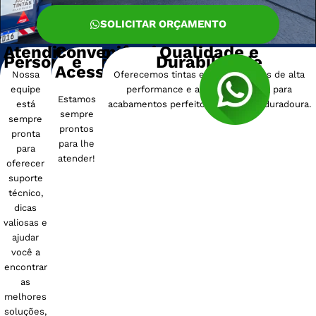
SOLICITAR ORÇAMENTO
Atendimento
Conveniência
Qualidade e
Personalizado
e
Durabilidade
Acessibilidade
Nossa
Oferecemos tintas e revestimentos de alta
equipe
performance e alta durabilidade, para
Estamos
está
acabamentos perfeitos e proteção duradoura.
sempre
sempre
prontos
pronta
para lhe
para
atender!
oferecer
suporte
técnico,
dicas
valiosas e
ajudar
você a
encontrar
as
melhores
soluções,