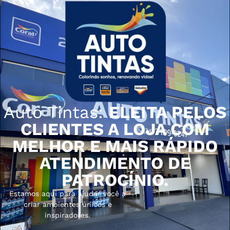
Auto Tintas:
ELEITA PELOS
CLIENTES A LOJA COM
MELHOR E MAIS RÁPIDO
ATENDIMENTO DE
PATROCÍNIO.
Estamos aqui para ajudar você a
criar ambientes únicos e
inspiradores.